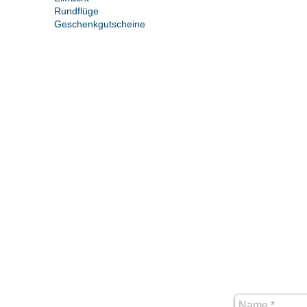
Rundflüge
Geschenkgutscheine
Andreas Hecht
Verkehrsflugzeugführer
Leonbergerstraße 3A
95666 Mitterteich